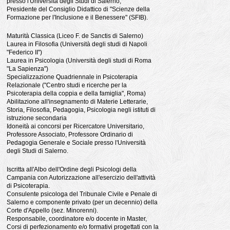
presso l'Università degli Studi di Salerno;
Presidente del Consiglio Didattico di "Scienze della
Formazione per l'Inclusione e il Benessere" (SFIB).
Maturità Classica (Liceo F. de Sanctis di Salerno)
Laurea in Filosofia (Università degli studi di Napoli
"Federico II")
Laurea in Psicologia (Università degli studi di Roma
"La Sapienza")
Specializzazione Quadriennale in Psicoterapia
Relazionale ("Centro studi e ricerche per la
Psicoterapia della coppia e della famiglia", Roma)
Abilitazione all'insegnamento di Materie Letterarie,
Storia, Filosofia, Pedagogia, Psicologia negli istituti di
istruzione secondaria
Idoneità ai concorsi per Ricercatore Universitario,
Professore Associato, Professore Ordinario di
Pedagogia Generale e Sociale presso l'Università
degli Studi di Salerno.
Iscritta all'Albo dell'Ordine degli Psicologi della
Campania con Autorizzazione all'esercizio dell'attività
di Psicoterapia.
Consulente psicologa del Tribunale Civile e Penale di
Salerno e componente privato (per un decennio) della
Corte d'Appello (sez. Minorenni).
Responsabile, coordinatore e/o docente in Master,
Corsi di perfezionamento e/o formativi progettati con la