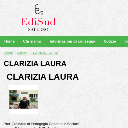
Home
Chi siamo
Informazioni di consegna
Notizie
C
Home
»
Autore
»
CLARIZIA LAURA
CLARIZIA LAURA
CLARIZIA LAURA
Prof. Ordinario di Pedagogia Generale e Sociale