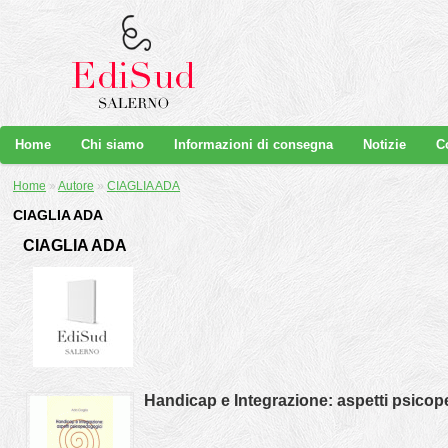
Home
Chi siamo
Informazioni di consegna
Notizie
C
Home
»
Autore
»
CIAGLIA ADA
CIAGLIA ADA
CIAGLIA ADA
Handicap e Integrazione: aspetti psico