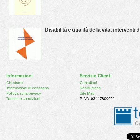
Disabilità e qualità della vita: interventi d
Informazioni
Servizio Clienti
Chi siamo
Contattaci
Informazioni di consegna
Restituzione
Politica sulla privacy
Site Map
Termini e condizioni
P. IVA: 03447800651