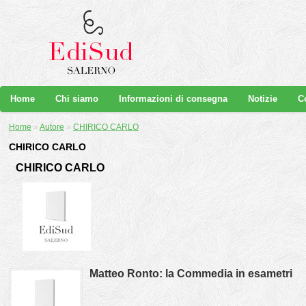
Home
Chi siamo
Informazioni di consegna
Notizie
C
Home
»
Autore
»
CHIRICO CARLO
CHIRICO CARLO
CHIRICO CARLO
Matteo Ronto: la Commedia in esametri