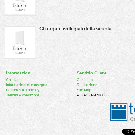
Gli organi collegiali della scuola
Informazioni
Servizio Clienti
Chi siamo
Contattaci
Informazioni di consegna
Restituzione
Politica sulla privacy
Site Map
Termini e condizioni
P. IVA: 03447800651