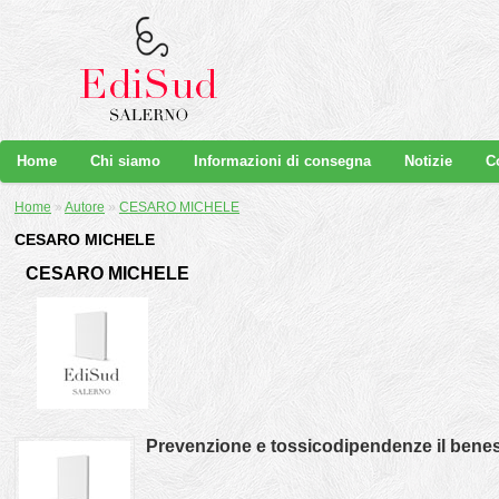
Home
Chi siamo
Informazioni di consegna
Notizie
C
Home
»
Autore
»
CESARO MICHELE
CESARO MICHELE
CESARO MICHELE
Prevenzione e tossicodipendenze il bene