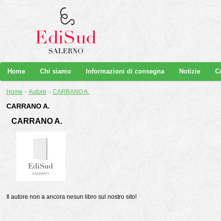
Home
Chi siamo
Informazioni di consegna
Notizie
C
Home
»
Autore
»
CARRANO A.
CARRANO A.
CARRANO A.
Il autore non a ancora nesun libro sul nostro sito!