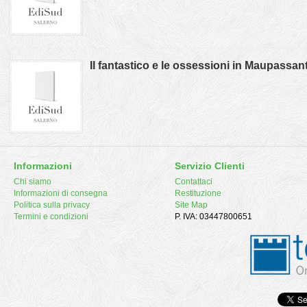
Il fantastico e le ossessioni in Maupassan
Informazioni
Servizio Clienti
Chi siamo
Contattaci
Informazioni di consegna
Restituzione
Politica sulla privacy
Site Map
Termini e condizioni
P. IVA: 03447800651