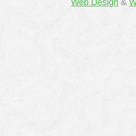
Web Design
&
W