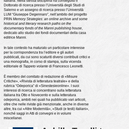
italiana. Nella stessa disciplina ha conseguito il
Dottorato di ricerca presso l’Università degli Studi di
Salerno e un assegno di ricerca presso l’Università
LUM “Giuseppe Degennaro”, nell’ambito del progetto
PRIN
Memory Strategies: an online archive and some
historical and literary research paths on the
documentary fonds of the Manni publishing house
,
dedicato allo studio dei fondi documentari della casa
editrice Manni.
In tale contesto ha maturato un particolare interesse
per la corrispondenza tra l’editore e gli autori
pubblicati, da cui sono scaturiti diversi contributi critici e
una monografia, in corso di stampa, sulla vicenda
editoriale di
Tappeto volante
di Francesco Leonetti.
È membro del comitato di redazione di «Misure
Critiche», «Rivista di letteratura teatrale» e della
rubrica “Odeporica” di «Sinestesieonline». I suoi
interessi di ricerca si concentrano sulla letteratura
italiana tra Otto e Novecento e sulla letteratura
odeporica, ambiti nei quali ha pubblicato vari articoli,
oltre che nelle riviste già menzionate, anche in diverse
altre, tra cui «Altre Modernità», «Studi (e testi) italiani»,
nonché saggi in Atti di convegni e in volumi
miscellanei.