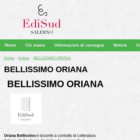
Home
Chi siamo
Informazioni di consegna
Notizie
C
Home
»
Autore
»
BELLISSIMO ORIANA
BELLISSIMO ORIANA
BELLISSIMO ORIANA
Oriana Bellissimo
è docente a contratto di Letteratura