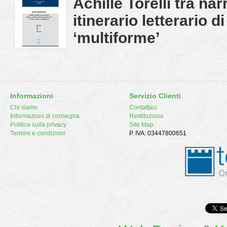
Achille Torelli tra nar
itinerario letterario d
‘multiforme’
Informazioni
Servizio Clienti
Chi siamo
Contattaci
Informazioni di consegna
Restituzione
Politica sulla privacy
Site Map
Termini e condizioni
P. IVA: 03447800651