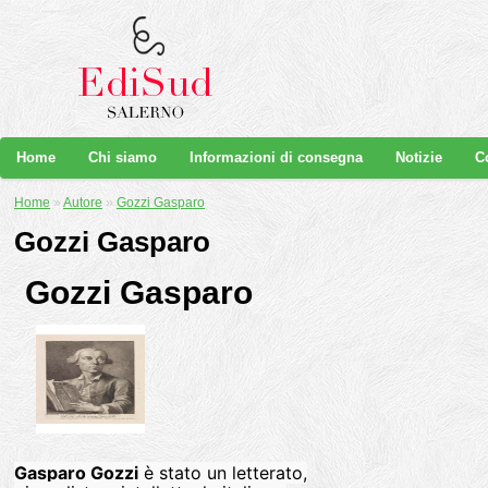
Home
Chi siamo
Informazioni di consegna
Notizie
C
Home
»
Autore
»
Gozzi Gasparo
Gozzi Gasparo
Gozzi Gasparo
Gasparo Gozzi
è stato un letterato,