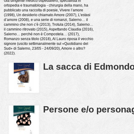
Già dirigente medico ospedaliero, specialista in
ortopedia e traumatologia - chirurgia della mano, ha
pubblicato una raccolta di poesie, Vivere l’amore
(1998), Un desiderio chiamato Amore (2007), L’estasi
d’amore (2008), e una serie di romanzi, Salerno… il
cammino che non c’è (2013), Trotula (2014), Salerno…
il cammino ritrovato (2015), Aspettando Claudia (2016),
Salerno… perché non è Compostela… (2017),
Romanzo senza titolo (2018), Al Lauro riposa il vecchio
signore (uscito settimanalmente sul «Quotidiano del
Sud» di Salerno, 23/05 - 24/09/20), Amore o altro?
(2022).
La sacca di Edmond
Persone e/o persona