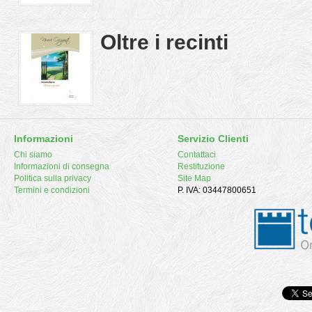
Oltre i recinti
Informazioni
Servizio Clienti
Chi siamo
Contattaci
Informazioni di consegna
Restituzione
Politica sulla privacy
Site Map
Termini e condizioni
P. IVA: 03447800651