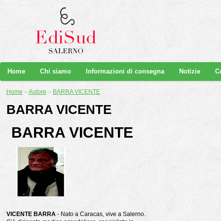
Home
Chi siamo
Informazioni di consegna
Notizie
C
Home
»
Autore
»
BARRA VICENTE
BARRA VICENTE
BARRA VICENTE
VICENTE BARRA
- Nato a Caracas, vive a Salerno.