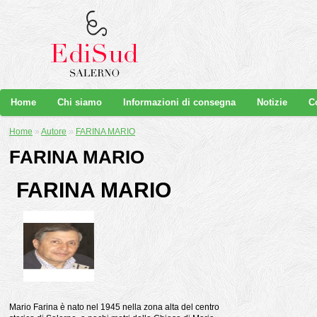
Home
Chi siamo
Informazioni di consegna
Notizie
C
Home
»
Autore
»
FARINA MARIO
FARINA MARIO
FARINA MARIO
Mario Farina è nato nel 1945 nella zona alta del centro