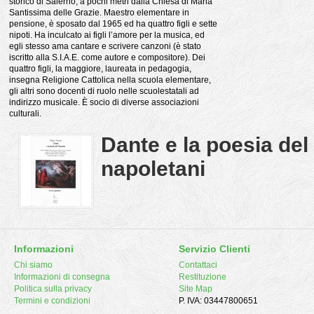
storico di Salerno, a pochi metri dalla Chiesa di Maria
Santissima delle Grazie. Maestro elementare in
pensione, è sposato dal 1965 ed ha quattro figli e sette
nipoti. Ha inculcato ai figli l’amore per la musica, ed
egli stesso ama cantare e scrivere canzoni (è stato
iscritto alla S.I.A.E. come autore e compositore). Dei
quattro figli, la maggiore, laureata in pedagogia,
insegna Religione Cattolica nella scuola elementare,
gli altri sono docenti di ruolo nelle scuolestatali ad
indirizzo musicale. È socio di diverse associazioni
culturali.
Dante e la poesia del
napoletani
Informazioni
Servizio Clienti
Chi siamo
Contattaci
Informazioni di consegna
Restituzione
Politica sulla privacy
Site Map
Termini e condizioni
P. IVA: 03447800651