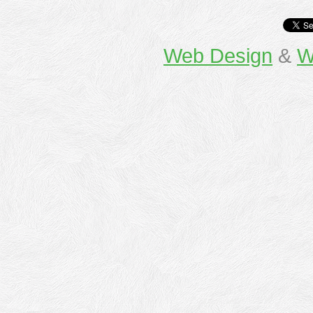
Web Design
&
W