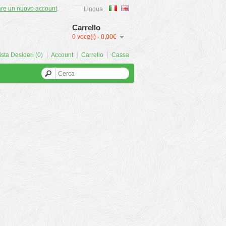
are un nuovo account
.
Lingua
Carrello
0 voce(i) - 0,00€
ista Desideri (0)
Account
Carrello
Cassa