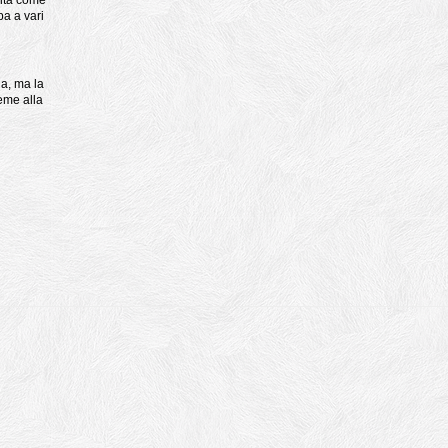
ilita come
pa a vari
a, ma la
ieme alla