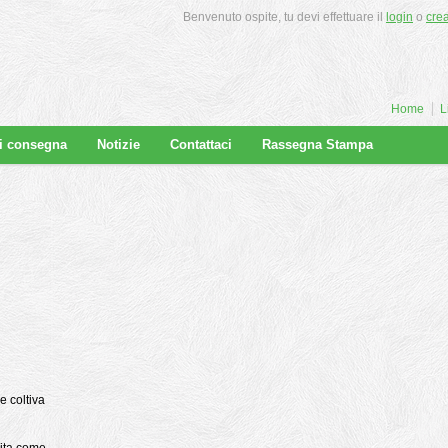
Benvenuto ospite, tu devi effettuare il
login
o
cre
Home
L
di consegna
Notizie
Contattaci
Rassegna Stampa
e coltiva