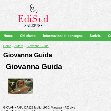
Home
Chi siamo
Informazioni di consegna
Notizie
C
Home
»
Autore
»
Giovanna Guida
Giovanna Guida
Giovanna Guida
GIOVANNA GUIDA (22 luglio 1970, Maratea - PZ) vive