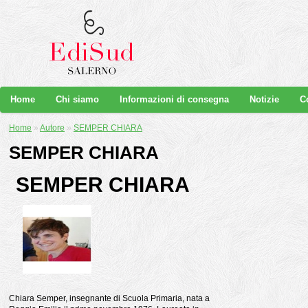
Home
Chi siamo
Informazioni di consegna
Notizie
C
Home
»
Autore
»
SEMPER CHIARA
SEMPER CHIARA
SEMPER CHIARA
Chiara Semper, insegnante di Scuola Primaria, nata a