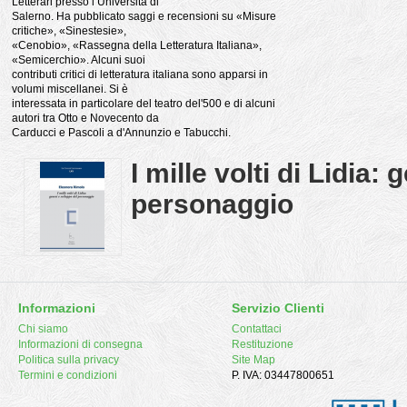
Letterari presso l’Università di
Salerno. Ha pubblicato saggi e recensioni su «Misure
critiche», «Sinestesie»,
«Cenobio», «Rassegna della Letteratura Italiana»,
«Semicerchio». Alcuni suoi
contributi critici di letteratura italiana sono apparsi in
volumi miscellanei. Si è
interessata in particolare del teatro del'500 e di alcuni
autori tra Otto e Novecento da
Carducci e Pascoli a d'Annunzio e Tabucchi.
I mille volti di Lidia:
personaggio
Informazioni
Servizio Clienti
Chi siamo
Contattaci
Informazioni di consegna
Restituzione
Politica sulla privacy
Site Map
Termini e condizioni
P. IVA: 03447800651