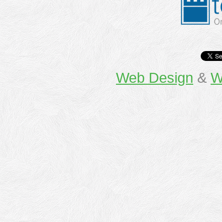
Web Design
&
W