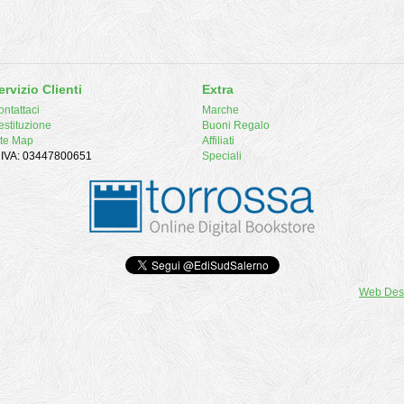
ervizio Clienti
Extra
ntattaci
Marche
estituzione
Buoni Regalo
ite Map
Affiliati
. IVA: 03447800651
Speciali
Web Des