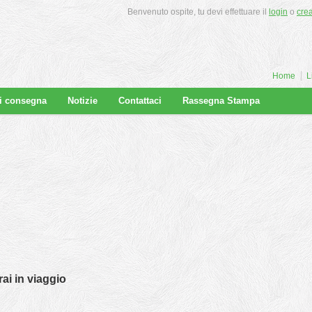
Benvenuto ospite, tu devi effettuare il
login
o
cre
Home
L
di consegna
Notizie
Contattaci
Rassegna Stampa
ai in viaggio