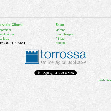
ervizio Clienti
Extra
ntattaci
Marche
estituzione
Buoni Regalo
ite Map
Affiliati
. IVA: 03447800651
Speciali
Web Des