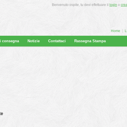
Benvenuto ospite, tu devi effettuare il
login
o
cre
Home
L
di consegna
Notizie
Contattaci
Rassegna Stampa
te