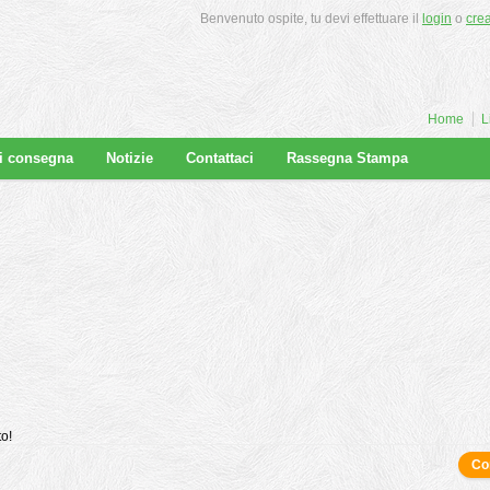
Benvenuto ospite, tu devi effettuare il
login
o
cre
Home
L
di consegna
Notizie
Contattaci
Rassegna Stampa
to!
Co