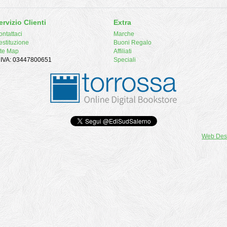
ervizio Clienti
Extra
ntattaci
Marche
estituzione
Buoni Regalo
ite Map
Affiliati
. IVA: 03447800651
Speciali
Web Des