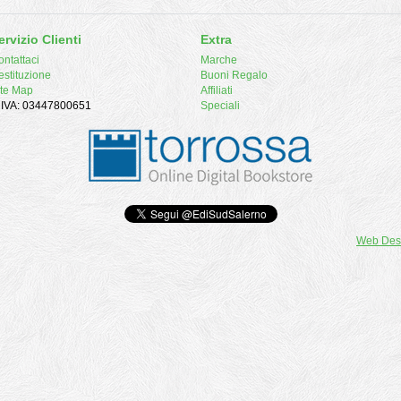
ervizio Clienti
Extra
ntattaci
Marche
estituzione
Buoni Regalo
ite Map
Affiliati
. IVA: 03447800651
Speciali
Web Des