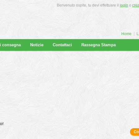
Benvenuto ospite, tu devi effettuare il
login
o
cre
Home
L
di consegna
Notizie
Contattaci
Rassegna Stampa
to!
Co