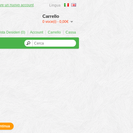
are un nuovo account
.
Lingua
Carrello
0 voce(i) - 0,00€
ista Desideri (0)
Account
Carrello
Cassa
ntinua