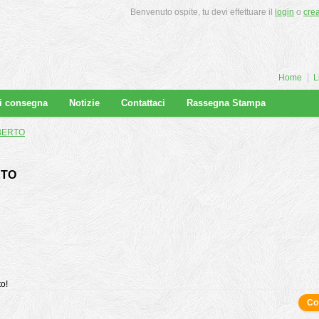
Benvenuto ospite, tu devi effettuare il
login
o
cre
Home
L
di consegna
Notizie
Contattaci
Rassegna Stampa
BERTO
RTO
to!
Co