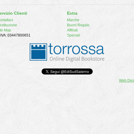
ervizio Clienti
Extra
ntattaci
Marche
estituzione
Buoni Regalo
ite Map
Affiliati
. IVA: 03447800651
Speciali
Web Des