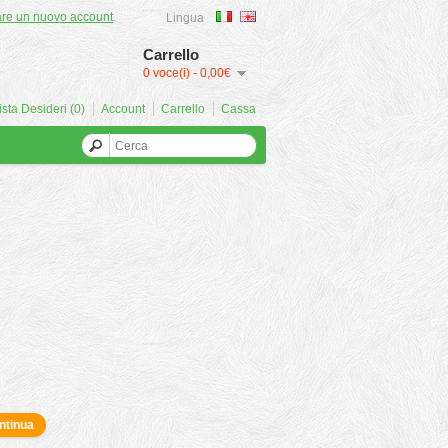
are un nuovo account
.
Lingua
Carrello
0 voce(i) - 0,00€
ista Desideri (0)
Account
Carrello
Cassa
ntinua