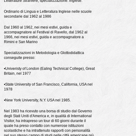
Letterature Straniere, specializzazione: inglese.
Ordinario di Lingua e Letteratura Inglese nelle scuole
secondarie dal 1962 al 1986
Dal 1960 al 1962, nei mesi estivi, guida e
accompagnatore al Festival di Ravello, dal 1962 al
1966, nei mesi estivi, guida e accompagnatore a
Rimini e San Marino
Specializzazioni in Metodologia e Glottodidattica
conseguite presso:
•Univeristy of London (Ealing Technical College), Great
Britain, nel 1977
•State University of San Francisco, California, USA nel
1978
•New York University, N.Y. USA nel 1985.
Nel 1983 ha ricevuto una borsa di studio dal Governo
degli Stati Uniti d'America e, in qualità di International
Visitor, ha intrapreso un tour di 60 giorni durante il
quale ha preso contatto con numerose istituzioni
scolastiche e ha intrattenuto rapporti con personalità
nel suo stesso campo di studi nelle città americane più