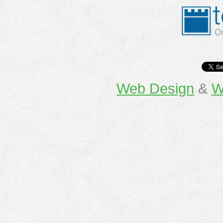
Web Design
&
W