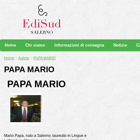
Home
Chi siamo
Informazioni di consegna
Notizie
C
Home
»
Autore
»
PAPA MARIO
PAPA MARIO
PAPA MARIO
Mario Papa, nato a Salerno, laureato in Lingue e