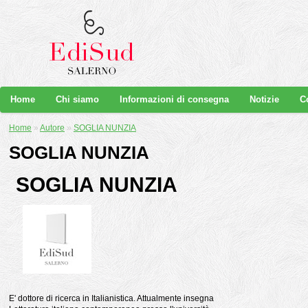
Home
Chi siamo
Informazioni di consegna
Notizie
C
Home
»
Autore
»
SOGLIA NUNZIA
SOGLIA NUNZIA
SOGLIA NUNZIA
E' dottore di ricerca in Italianistica. Attualmente insegna