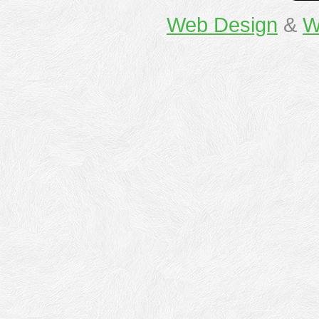
Web Design
&
W