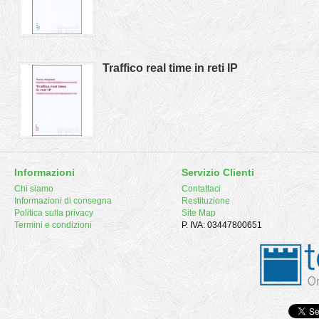
Traffico real time in reti IP
Informazioni
Servizio Clienti
Chi siamo
Contattaci
Informazioni di consegna
Restituzione
Politica sulla privacy
Site Map
Termini e condizioni
P. IVA: 03447800651