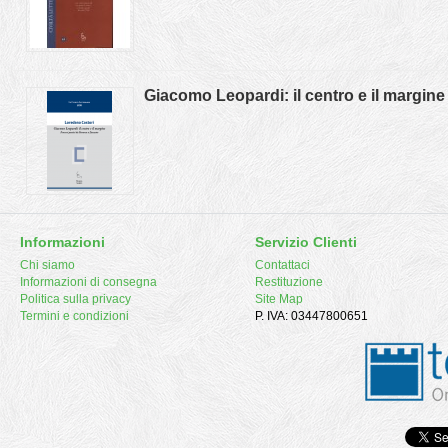
Giacomo Leopardi: il centro e il margine 
Informazioni
Servizio Clienti
Chi siamo
Contattaci
Informazioni di consegna
Restituzione
Politica sulla privacy
Site Map
Termini e condizioni
P. IVA: 03447800651