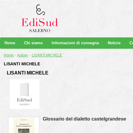
Home
Chi siamo
Informazioni di consegna
Notizie
C
Home
»
Autore
»
LISANTI MICHELE
LISANTI MICHELE
LISANTI MICHELE
Glossario del dialetto castelgrandese