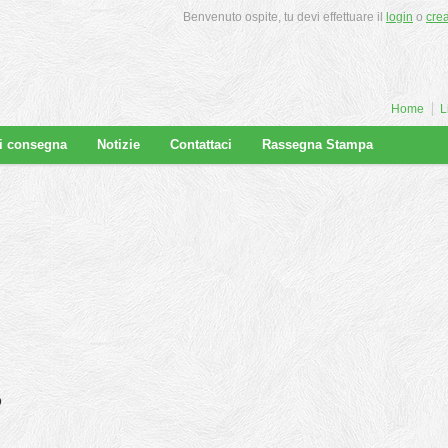
Benvenuto ospite, tu devi effettuare il
login
o
cre
Home
L
di consegna
Notizie
Contattaci
Rassegna Stampa
o