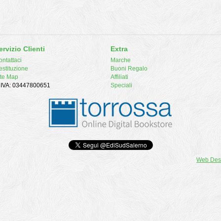
ervizio Clienti
Extra
ntattaci
Marche
estituzione
Buoni Regalo
ite Map
Affiliati
. IVA: 03447800651
Speciali
Web Des