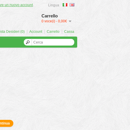
are un nuovo account
.
Lingua
Carrello
0 voce(i) - 0,00€
ista Desideri (0)
Account
Carrello
Cassa
ntinua