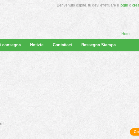
Benvenuto ospite, tu devi effettuare il
login
o
cre
Home
L
di consegna
Notizie
Contattaci
Rassegna Stampa
to!
Co