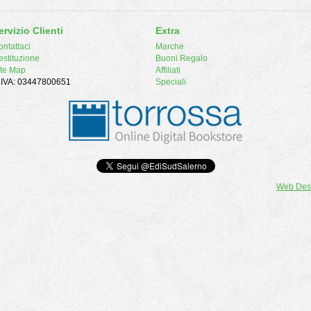
ervizio Clienti
Extra
ntattaci
Marche
estituzione
Buoni Regalo
ite Map
Affiliati
. IVA: 03447800651
Speciali
Web Des