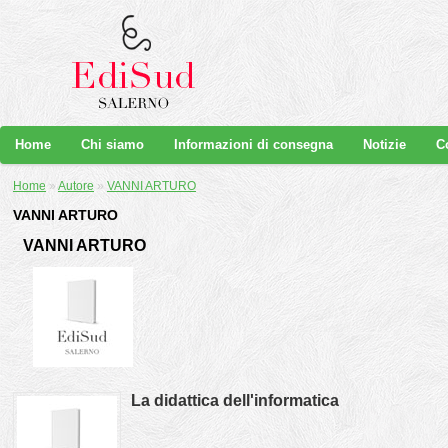
Home
Chi siamo
Informazioni di consegna
Notizie
C
Home
»
Autore
»
VANNI ARTURO
VANNI ARTURO
VANNI ARTURO
La didattica dell'informatica