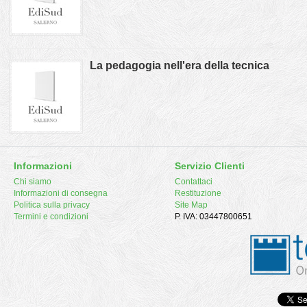
La pedagogia nell'era della tecnica
Informazioni
Servizio Clienti
Chi siamo
Contattaci
Informazioni di consegna
Restituzione
Politica sulla privacy
Site Map
Termini e condizioni
P. IVA: 03447800651