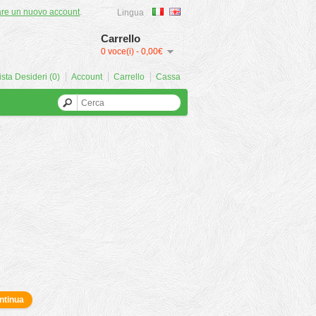
are un nuovo account
.
Lingua
Carrello
0 voce(i) - 0,00€
ista Desideri (0)
Account
Carrello
Cassa
ntinua