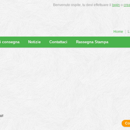
Benvenuto ospite, tu devi effettuare il
login
o
cre
Home
L
di consegna
Notizie
Contattaci
Rassegna Stampa
to!
Co