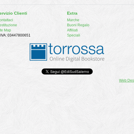
ervizio Clienti
Extra
ntattaci
Marche
estituzione
Buoni Regalo
ite Map
Affiliati
. IVA: 03447800651
Speciali
Web Des