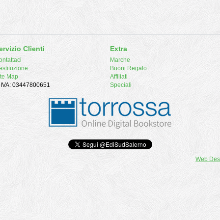
ervizio Clienti
Extra
ntattaci
Marche
estituzione
Buoni Regalo
ite Map
Affiliati
. IVA: 03447800651
Speciali
Web Des