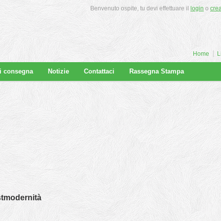
Benvenuto ospite, tu devi effettuare il
login
o
cre
Home
L
di consegna
Notizie
Contattaci
Rassegna Stampa
ostmodernità