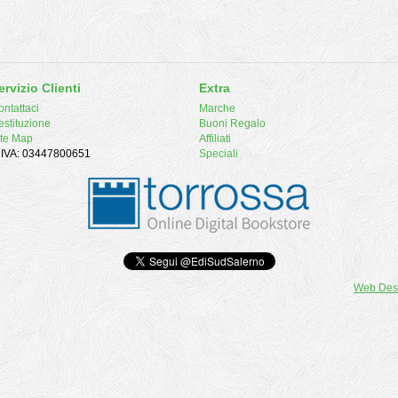
ervizio Clienti
Extra
ntattaci
Marche
estituzione
Buoni Regalo
ite Map
Affiliati
. IVA: 03447800651
Speciali
Web Des