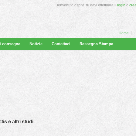
Benvenuto ospite, tu devi effettuare il
login
o
cre
Home
L
di consegna
Notizie
Contattaci
Rassegna Stampa
is e altri studi