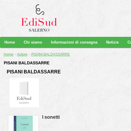
Home
Chi siamo
Informazioni di consegna
Notizie
C
Home
»
Autore
»
PISANI BALDASSARRE
PISANI BALDASSARRE
PISANI BALDASSARRE
I sonetti