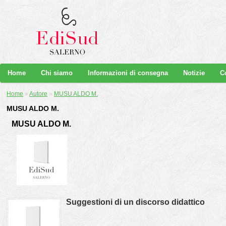
Home
Chi siamo
Informazioni di consegna
Notizie
C
Home
»
Autore
»
MUSU ALDO M.
MUSU ALDO M.
MUSU ALDO M.
Suggestioni di un discorso didattico