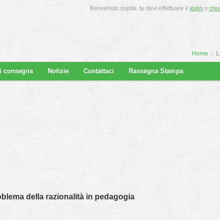
Benvenuto ospite, tu devi effettuare il
login
o
cre
Home
L
di consegna
Notizie
Contattaci
Rassegna Stampa
blema della razionalità in pedagogia