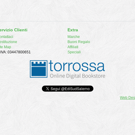
ervizio Clienti
Extra
ntattaci
Marche
estituzione
Buoni Regalo
ite Map
Affiliati
. IVA: 03447800651
Speciali
Web Des