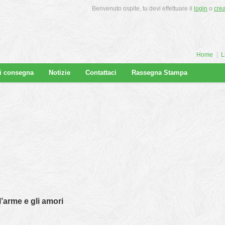
Benvenuto ospite, tu devi effettuare il
login
o
cre
Home
L
di consegna
Notizie
Contattaci
Rassegna Stampa
 l’arme e gli amori