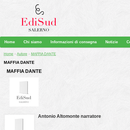
Home
Chi siamo
Informazioni di consegna
Notizie
C
Home
»
Autore
»
MAFFIA DANTE
MAFFIA DANTE
MAFFIA DANTE
Antonio Altomonte narratore