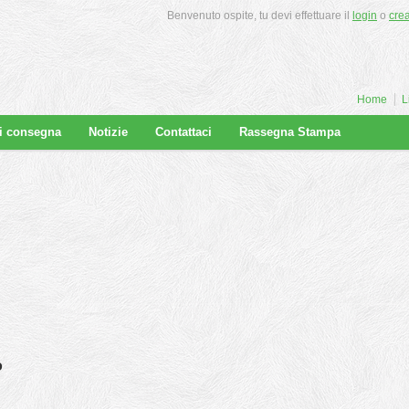
Benvenuto ospite, tu devi effettuare il
login
o
cre
Home
L
di consegna
Notizie
Contattaci
Rassegna Stampa
o