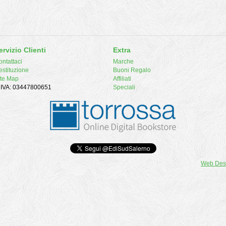
ervizio Clienti
Extra
ntattaci
Marche
estituzione
Buoni Regalo
ite Map
Affiliati
. IVA: 03447800651
Speciali
Web Des