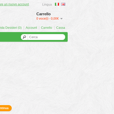
are un nuovo account
.
Lingua
Carrello
0 voce(i) - 0,00€
ista Desideri (0)
Account
Carrello
Cassa
ntinua