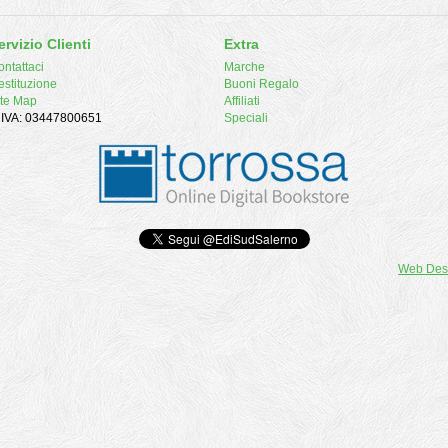
ervizio Clienti
Extra
ntattaci
Marche
estituzione
Buoni Regalo
ite Map
Affiliati
. IVA: 03447800651
Speciali
Web Des