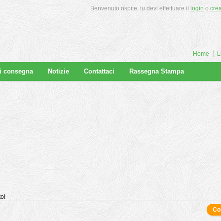
Benvenuto ospite, tu devi effettuare il
login
o
cre
Home
L
di consegna
Notizie
Contattaci
Rassegna Stampa
to!
Co