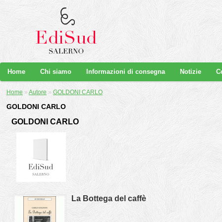
Home
Chi siamo
Informazioni di consegna
Notizie
C
Home
»
Autore
»
GOLDONI CARLO
GOLDONI CARLO
GOLDONI CARLO
La Bottega del caffè