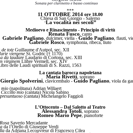
Sonata per clarinetto e basso continuo
***
11
OTTOBRE
2014
ore 18.00
Chiesa di San Giorgio - Salerno
La vocalità nei secoli”
“
Medioevo e Rinascimento
-
Principio di virtù
Renata Fusco
, canto
Gabriele Pagliano
Guido Pagliano
, dulcimer, viella -
, flauti, vi
Gabriele Rosco
, symphonia, ribeca, liuto
totz
Guillaume d'Autpol, sec. XII
iergene
St. Godric († 1170)
a laudare
Laudario di Cortona, sec. XIII
irginem
Llibre Vermell, sec. XIV
ibro delle Laudi spirituali di S. Razzi, 1563
La cantata barocca napoletana
Maria Rivetti
, soprano
Giorgio Spolverini
Guido Pagliano
, clavicembalo -
, viola da g
io
(napolitana) Adrian Willaert
llo mio
(cantata) Nicola Sabino
suntuoso
(cantata) Michelangelo Faggioli
L’Ottocento – Dal Salotto al Teatro
Alessandra Totoli
, soprano
Romeo Mario Pepe
, pianoforte
sa
Saverio Mercadante
a
da l’Otello di Giuseppe Verdi
la
da Adriana Lecouvreur di Francesco Cilea