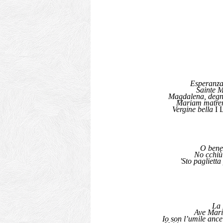
Esperanza de 
Sainte Marie v
Magdalena, degna d
Mariam matrem v
Vergine bella
I L
O bene m
No cchiù Cicci
'Sto paglietta pre
La Ro
Ave Mari
Io son l’umile ancel