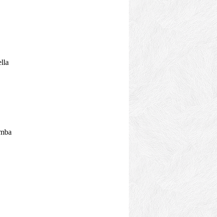
ella
amba