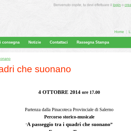
Benvenuto ospite, tu devi effettuare il
login
o
cre
Home
L
di consegna
Notizie
Contattaci
Rassegna Stampa
suonano
adri che suonano
4 OTTOBRE 2014
ore 17.00
Partenza dalla Pinacoteca Provinciale di Salerno
Percorso storico-musicale
A passeggio tra i quadri che suonano
”
“