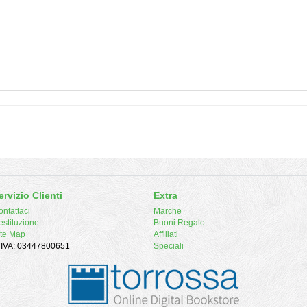
ervizio Clienti
Extra
ntattaci
Marche
estituzione
Buoni Regalo
ite Map
Affiliati
. IVA: 03447800651
Speciali