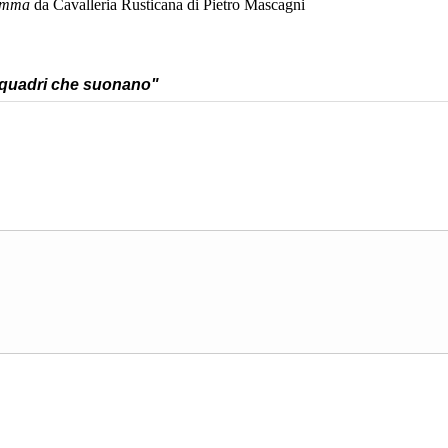
amma
da Cavalleria Rusticana di Pietro Mascagni
 quadri che suonano"