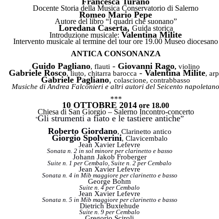
Francesca Turano
Docente Storia della Musica Conservatorio di Salerno
Romeo Mario Pepe
Autore del libro “I quadri che suonano”
Loredana Caserta,
Guida storica
Valentina Milite
Introduzione musicale:
Intervento musicale al termine del tour ore 19.00 Museo diocesano
ANTICA CONSONANZA
Guido Pagliano
-
Giovanni Rago
, flauti
,
violino
Gabriele Rosco
-
Valentina Milite
, liuto, chitarra barocca
, ar
Gabriele Pagliano
,
colascione, contrabbasso
Musiche di Andrea Falconieri e altri autori del Seicento napoletan
***
10 OTTOBRE 2014
ore 18.00
Chiesa di San Giorgio – Salerno Incontro-concerto
Gli strumenti a fiato e le tastiere antiche
”
“
Roberto Giordano
, Clarinetto antico
Giorgio Spolverini
, Clavicembalo
Jean Xavier Lefevre
Sonata n. 2 in sol minore per clarinetto e basso
Johann Jakob Froberger
Suite n. 1 per Cembalo, Suite n. 2 per Cembalo
Jean Xavier Lefevre
Sonata n. 4 in Mib maggiore per clarinetto e basso
George Bohm
Suite n. 4 per Cembalo
Jean Xavier Lefevre
Sonata n. 5 in Mib maggiore per clarinetto e basso
Dietrich Buxtehude
Suite n. 9 per Cembalo
Gregorio Sciroli