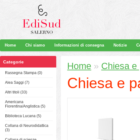
Home
Chi siamo
Informazioni di consegna
Notizie
C
Categorie
Home
»
Chiesa e 
Rassegna Stampa (0)
Chiesa e pa
Alea Saggi (7)
Altri titoli (33)
Americana
Fiorentina/Anglistica (5)
Biblioteca Lucana (5)
Collana di Neurodidattica
(3)
Collana di scienze