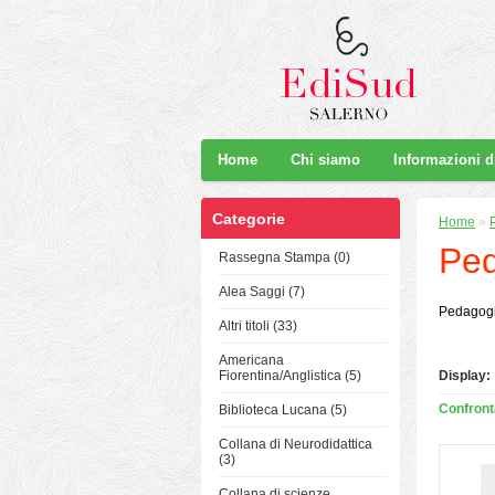
Home
Chi siamo
Informazioni 
Categorie
Home
»
Ped
Rassegna Stampa (0)
Alea Saggi (7)
Pedagogia
Altri titoli (33)
Americana
Fiorentina/Anglistica (5)
Display:
Confronta
Biblioteca Lucana (5)
Collana di Neurodidattica
(3)
Collana di scienze