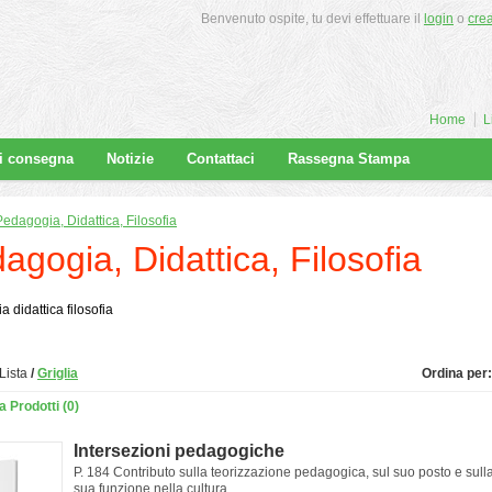
Benvenuto ospite, tu devi effettuare il
login
o
cre
Home
L
di consegna
Notizie
Contattaci
Rassegna Stampa
Pedagogia, Didattica, Filosofia
agogia, Didattica, Filosofia
 didattica filosofia
Lista
/
Griglia
Ordina per:
 Prodotti (0)
Intersezioni pedagogiche
P. 184 Contributo sulla teorizzazione pedagogica, sul suo posto e sull
sua funzione nella cultura ..