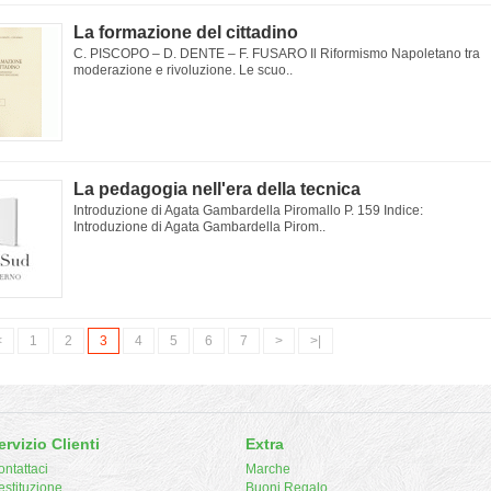
La formazione del cittadino
C. PISCOPO – D. DENTE – F. FUSARO Il Riformismo Napoletano tra
moderazione e rivoluzione. Le scuo..
La pedagogia nell'era della tecnica
Introduzione di Agata Gambardella Piromallo P. 159 Indice:
Introduzione di Agata Gambardella Pirom..
<
1
2
3
4
5
6
7
>
>|
ervizio Clienti
Extra
ntattaci
Marche
estituzione
Buoni Regalo