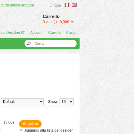
are un nuovo account
.
Lingua
Carrello
0 voce(i) - 0,00€
ista Desideri (0)
Account
Carrello
Cassa
Show:
13,00€
a
Aggiungi alla lista dei desideri