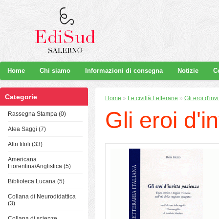
Home
Chi siamo
Informazioni di consegna
Notizie
C
Categorie
Home
»
Le civiltà Letterarie
»
Gli eroi d'inv
Gli eroi d'i
Rassegna Stampa (0)
Alea Saggi (7)
Altri titoli (33)
Americana
Fiorentina/Anglistica (5)
Biblioteca Lucana (5)
Collana di Neurodidattica
(3)
Collana di scienze