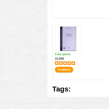
Il dio ignoto
22,00€
Acquista
Tags: