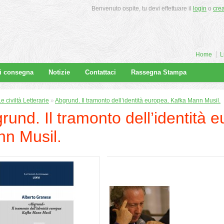
Benvenuto ospite, tu devi effettuare il
login
o
cre
Home
L
di consegna
Notizie
Contattaci
Rassegna Stampa
e civiltà Letterarie
»
Abgrund. Il tramonto dell’identità europea. Kafka Mann Musil.
rund. Il tramonto dell’identità 
n Musil.