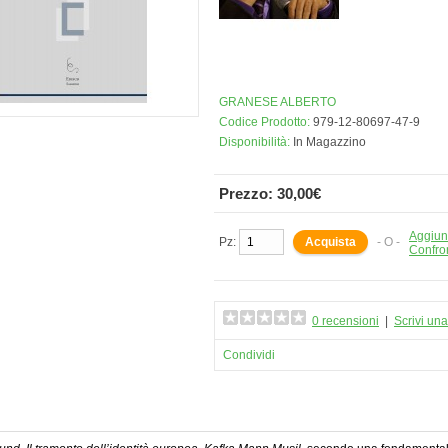
GRANESE ALBERTO
Codice Prodotto:
979-12-80697-47-9
Disponibilità:
In Magazzino
Prezzo: 30,00€
Aggiung
Pz:
- O -
Confro
0 recensioni
|
Scrivi un
Condividi