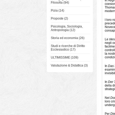
In
Abgr
Filosofia (94)
coesion
Thomas 
Pizia (14)
modern
Proposte (2)
I loro 
precedu
Psicologia, Sociologia,
Novecen
Antropologia (12)
consape
Storia ed economia (26)
Le stes
negli o
Studi e ricerche di Diritto
facilme
Ecclesiastico (17)
control
la nost
condizi
ULTIMISSIME (109)
Valutazione & Didattica (3)
In
Das 
esamina
invisib
In
Der 
della d
strateg
Nel
Dok
loro cr
undergr
Per
Die