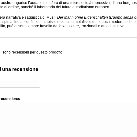
e austro-ungarico l’audace metafora di una microsocietà repressiva, di una borghes
te di ordine, nonché il laboratorio del futuro autoritarismo europeo.
era narrativa e saggistica di Musil,
Der Mann ohne Eigenschaften
(
L’uomo senza qu
e spinta fino ai confini dell’«abisso» storico e metafisico dell’epoca moderna, che, d
lità, può essere sempre travolta da forze oscure, irrazionali e autodistruttive.
i sono recensioni per questo prodotto.
i una recensione
 recensione: