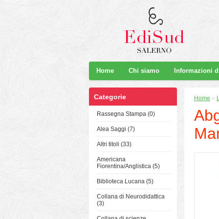
Home
Chi siamo
Informazioni 
Categorie
Home
»
L
Abg
Rassegna Stampa (0)
Man
Alea Saggi (7)
Altri titoli (33)
Americana
Fiorentina/Anglistica (5)
Biblioteca Lucana (5)
Collana di Neurodidattica
(3)
Collana di scienze