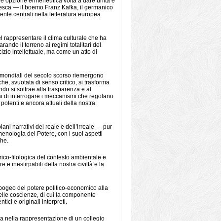
e opzione ermeneutica volta a dare unità e
tedesca — il boemo Franz Kafka, il germanico
nte centrali nella letteratura europea
el rappresentare il clima culturale che ha
ndo il terreno ai regimi totalitari del
zio intellettuale, ma come un atto di
re mondiali del secolo scorso riemergono
che, svuotata di senso critico, si trasforma
do si sottrae alla trasparenza e al
 mai di interrogare i meccanismi che regolano
potenti e ancora attuali della nostra
iani narrativi del reale e dell’irreale — pur
menologia del Potere, con i suoi aspetti
che.
rico-filologica del contesto ambientale e
 e inestirpabili della nostra civiltà e la
apogeo del potere politico-economico alla
elle coscienze, di cui la componente
tici e originali interpreti.
eva nella rappresentazione di un collegio