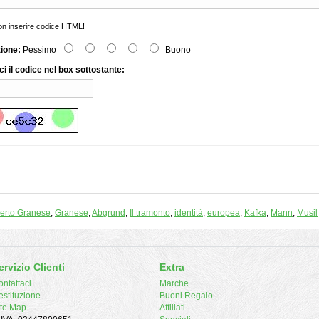
n inserire codice HTML!
zione:
Pessimo
Buono
ci il codice nel box sottostante:
erto Granese
,
Granese
,
Abgrund
,
Il tramonto
,
identità
,
europea
,
Kafka
,
Mann
,
Musil
ervizio Clienti
Extra
ntattaci
Marche
estituzione
Buoni Regalo
ite Map
Affiliati