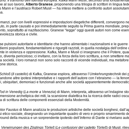
und. Il tramonto dell’identità europea. Kafka Mann Musil
, secondo una fondamental
e al suo lavoro,
Alberto Granese
, proponendo una trilogia di scrittori in lingua 
Mann e l’austriaco Robert Musil — ha inteso mettere a confronto autori assolutame
a.
romanzi, pur con livelli espressivi e impostazioni diegetiche differenti, convergono n
to, in parte causato e poi immediatamente seguito la Prima guerra mondiale, prepara
to, soprattutto al nazifascismo. Granese “legge” oggi questi autori non come eserci
volezza storica e civile.
se pulsioni autoritarie e identitarie che hanno alimentato i nazionalismi e le guer
dierni populismi, fondamentalismi e rigurgiti razzisti, in quella nostalgia dell’ordine 
nte in violenza e oppressione. Kafka, Mann e Musil ci insegnano che il Potere, quan
lo, diventa pericoloso; ci invitano, con la forza della loro scrittura, a non smettere
ra società. I loro romanzi non sono solo racconti di vicende individuali, ma metafore 
one storica.
Schloß
(
Il castello
) di Kafka, Granese esplora, attraverso l’
Umkehrungstechnik
dei p
ndone altre ipotesi interpretative e i rapporti dell’autore con l’ebraismo — la feno
ili, ubiquitari, demoniaci e funzionali anche alle società apparentemente democrati
Tod in Venedig
(
La morte a Venezia
) di Mann, interpreta, attraverso un’indagine sto
imensione archetipica dei miti, la scansione dialettica tra la ricerca delle radici oscure
ia di scrittura delle componenti essenziali della Modernità.
tor Faustus
di Mann analizza le produzioni artistiche delle società borghesi, dall’
isi etico-sociale, disegnando un inquietante quadro di vero e proprio smarrimento d
ound della musica e un sorprendente ipotesto dell’
Inferno
di Dante si rivelano auten
 Verwirrungen des Zöglings Törleß
(
Le confusioni del cadetto Törleß
) di Musil, ril