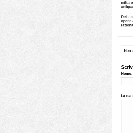
militar
antiqua
Dell’op
aperta 
raziona
Non c
Scriv
Nome:
La tua