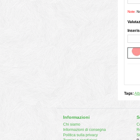
Note:
No
Valuta
Inseris
Tags:
Alb
Informazioni
S
Chi siamo
Co
Informazioni di consegna
R
Politica sulla privacy
S