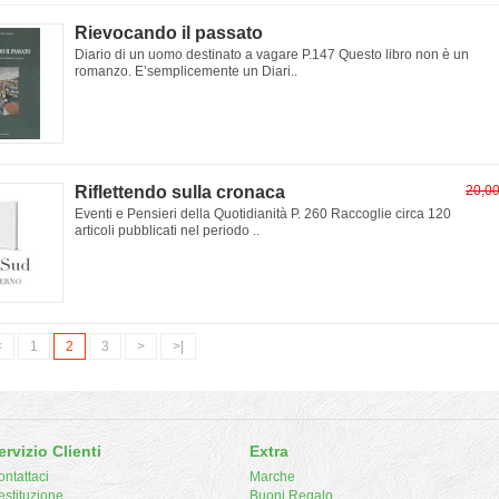
Rievocando il passato
Diario di un uomo destinato a vagare P.147 Questo libro non è un
romanzo. E’semplicemente un Diari..
Riflettendo sulla cronaca
20,0
Eventi e Pensieri della Quotidianità P. 260 Raccoglie circa 120
articoli pubblicati nel periodo ..
<
1
2
3
>
>|
ervizio Clienti
Extra
ntattaci
Marche
estituzione
Buoni Regalo