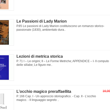
Le Passioni di Lady Marion
P.85 Le passioni di Lady Marion costituiscono un romanzo storico-
passionale (1830), ambientato dura..
Lezioni di metrica storica
P. 71 I – Le origini; II – Le Forme Metriche; APPENDICE – I- Il computo
delle sillabe; Le figure me..
L’occhio magico preraffaellita
16,0
P. 166 Cap. I - Un approccio storiografico. - Cap. II - L’occhio
magico. - Il linguaggio segreto ..