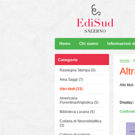
Home
Chi siamo
Informazioni 
Categorie
Home
»
A
Altri
Rassegna Stampa (0)
Alea Saggi (7)
Altri titoli
Altri titoli (33)
Americana
Fiorentina/Anglistica (5)
Display:
Confronta
Biblioteca Lucana (5)
Collana di Neurodidattica
(3)
Collana di scienze