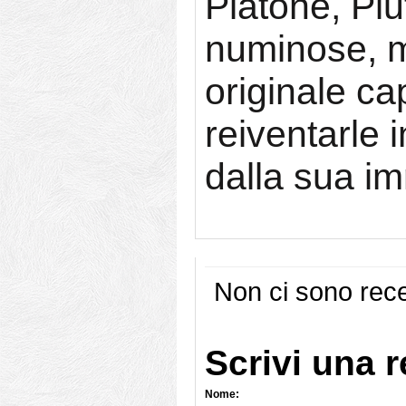
Platone, Plu
numinose, m
originale cap
reiventarle 
dalla sua i
Non ci sono rece
Scrivi una 
Nome: