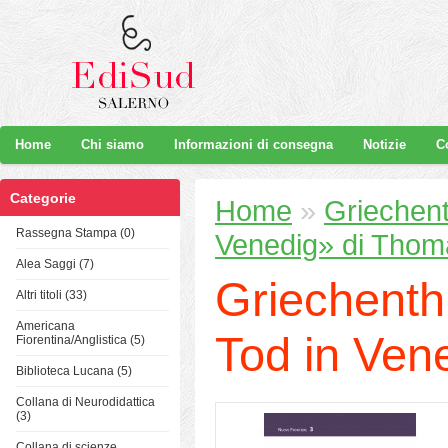
Home
Chi siamo
Informazioni di consegna
Notizie
C
Categorie
Home
»
Griechent
Rassegna Stampa (0)
Venedig» di Tho
Alea Saggi (7)
Griechenth
Altri titoli (33)
Americana
Tod in Ven
Fiorentina/Anglistica (5)
Biblioteca Lucana (5)
Collana di Neurodidattica
(3)
Collana di scienze